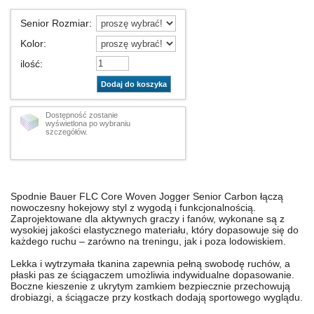
Senior Rozmiar
:
Kolor
:
ilość
:
Dodaj do koszyka
Dostępność zostanie
wyświetlona po wybraniu
szczegółów.
Spodnie Bauer FLC Core Woven Jogger Senior Carbon łączą
nowoczesny hokejowy styl z wygodą i funkcjonalnością.
Zaprojektowane dla aktywnych graczy i fanów, wykonane są z
wysokiej jakości elastycznego materiału, który dopasowuje się do
każdego ruchu – zarówno na treningu, jak i poza lodowiskiem.
Lekka i wytrzymała tkanina zapewnia pełną swobodę ruchów, a
płaski pas ze ściągaczem umożliwia indywidualne dopasowanie.
Boczne kieszenie z ukrytym zamkiem bezpiecznie przechowują
drobiazgi, a ściągacze przy kostkach dodają sportowego wyglądu.