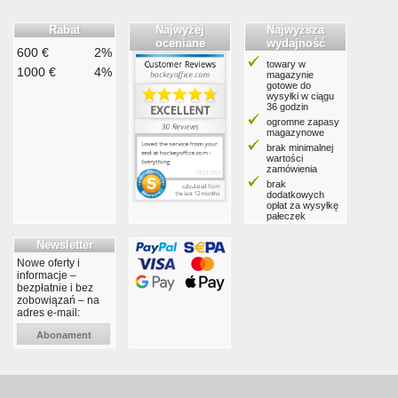
Rabat
Najwyżej
Najwyższa
oceniane
wydajność
600 €
2%
towary w
1000 €
4%
magazynie
gotowe do
wysyłki w ciągu
36 godzin
ogromne zapasy
magazynowe
brak minimalnej
wartości
zamówienia
brak
dodatkowych
opłat za wysyłkę
pałeczek
Newsletter
Nowe oferty i
informacje –
bezpłatnie i bez
zobowiązań – na
adres e-mail:
Abonament