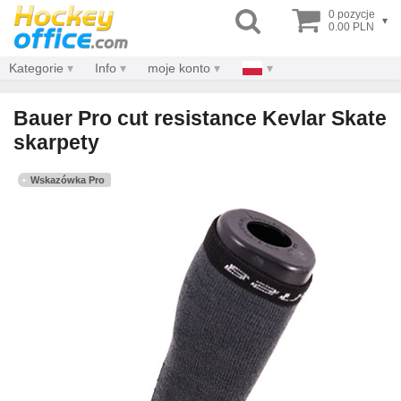
0 pozycje
▾
0.00 PLN
Kategorie
Info
moje konto
Bauer Pro cut resistance Kevlar Skate
skarpety
Wskazówka Pro