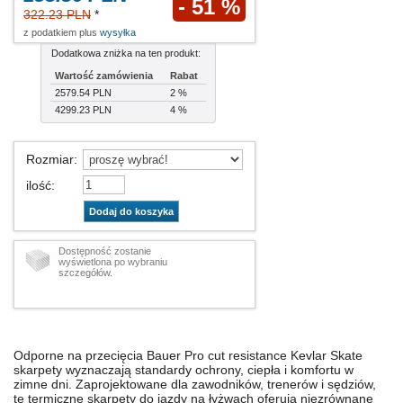
- 51 %
322.23 PLN
*
z podatkiem plus
wysyłka
Dodatkowa zniżka na ten produkt:
Wartość zamówienia
Rabat
2579.54 PLN
2 %
4299.23 PLN
4 %
Rozmiar
:
ilość
:
Dodaj do koszyka
Dostępność zostanie
wyświetlona po wybraniu
szczegółów.
Odporne na przecięcia Bauer Pro cut resistance Kevlar Skate
skarpety wyznaczają standardy ochrony, ciepła i komfortu w
zimne dni. Zaprojektowane dla zawodników, trenerów i sędziów,
te termiczne skarpety do jazdy na łyżwach oferują niezrównane