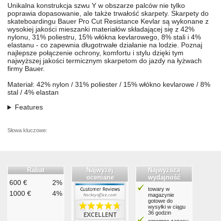
Unikalna konstrukcja szwu Y w obszarze palców nie tylko
poprawia dopasowanie, ale także trwałość skarpety. Skarpety do
skateboardingu Bauer Pro Cut Resistance Kevlar są wykonane z
wysokiej jakości mieszanki materiałów składającej się z 42%
nylonu, 31% poliestru, 15% włókna kevlarowego, 8% stali i 4%
elastanu - co zapewnia długotrwałe działanie na lodzie. Poznaj
najlepsze połączenie ochrony, komfortu i stylu dzięki tym
najwyższej jakości termicznym skarpetom do jazdy na łyżwach
firmy Bauer.
Materiał: 42% nylon / 31% poliester / 15% włókno kevlarowe / 8%
stal / 4% elastan
Features
Słowa kluczowe:
Rabat
Najwyżej
Najwyższa
oceniane
wydajność
600 €
2%
towary w
1000 €
4%
magazynie
gotowe do
wysyłki w ciągu
36 godzin