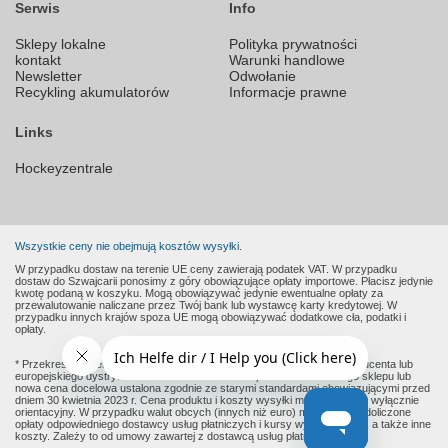
Serwis
Info
Sklepy lokalne
Polityka prywatności
kontakt
Warunki handlowe
Newsletter
Odwołanie
Recykling akumulatorów
Informacje prawne
Links
Hockeyzentrale
Wszystkie ceny nie obejmują kosztów wysyłki.
W przypadku dostaw na terenie UE ceny zawierają podatek VAT. W przypadku
dostaw do Szwajcarii ponosimy z góry obowiązujące opłaty importowe. Płacisz jedynie
kwotę podaną w koszyku. Mogą obowiązywać jedynie ewentualne opłaty za
przewalutowanie naliczane przez Twój bank lub wystawcę karty kredytowej. W
przypadku innych krajów spoza UE mogą obowiązywać dodatkowe cła, podatki i
opłaty.
* Przekreślone ceny to sugerowane ceny detaliczne podane przez producenta lub
europejskiego dystrybutora w momencie dodania produktu do naszego sklepu lub
nowa cena docelowa ustalona zgodnie ze starymi standardami obowiązującymi przed
dniem 30 kwietnia 2023 r. Cena produktu i koszty wysyłki mają charakter wyłącznie
orientacyjny. W przypadku walut obcych (innych niż euro) mogą zostać doliczone
opłaty odpowiedniego dostawcy usług płatniczych i kursy wymiany walut, a także inne
koszty. Zależy to od umowy zawartej z dostawcą usług płatniczych.