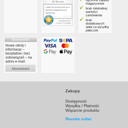
ogromne zapasy
magazynowe
brak minimalnej
wartości
zamówienia
brak
dodatkowych
opłat za wysyłkę
pałeczek
Newsletter
Nowe oferty i
informacje –
bezpłatnie i bez
zobowiązań – na
adres e-mail:
Abonament
Zakupy
Dostępność
Wysyłka / Płatność
Wsparcie produktu
Revoke order