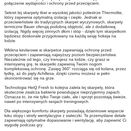
połączenie wydajności i ochrony przed przecięciem.
Sekret tej skarpety tkwi w wysokiej jakości poliestrze Thermolite,
który zapewnia optymalną izolację i ciepło. Jednak w
przeciwieństwie do tradycyjnych skarpet wyczynowych, skarpety
termiczne Bauer oferują podobną objętość, ale z dodatkową
izolacją. Nigdy więcej zimnych dłoni i stóp - dzięki tym skarpetkom
będziesz doskonale przygotowany na każdą sesję hokeja na
lodzie.
Włókna kevlarowe w skarpetce zapewniają ochronę przed
przecięciem i zapewniają najwyższy poziom bezpieczeństwa.
Niezależnie od tego, czy trenujesz na lodzie, czy grasz w
intensywną grę, te skarpetki zapewnią Twoim nogom
kompleksową ochronę. Zasięg 360° rozciąga się od kolana, przez
łydkę, aż do pięty Achillesa, dzięki czemu możesz w pełni
skoncentrować się na grze.
Technologia HeiQ Fresh to kolejna zaleta tej skarpety, która
skutecznie zwalcza bakterie powodujące nieprzyjemny zapach.
Oznacza to, że nie tylko Twoje ciało, ale i sprzęt pozostają świeże,
nawet po intensywnych sesjach treningowych.
Dla większego komfortu skarpety posiadają dzianinowe wsparcie
łuku stopy i strefy wentylacyjne z siateczki. Te przemyślane detale
zapewniają optymalne dopasowanie i wentylację, aby zapewnić Ci
wygodę podczas gry.