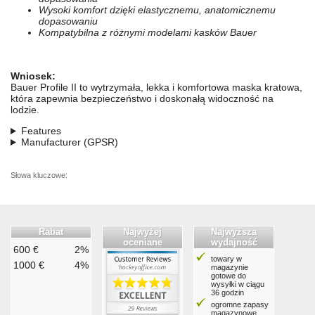
Wysoki komfort dzięki elastycznemu, anatomicznemu
dopasowaniu
Kompatybilna z różnymi modelami kasków Bauer
Wniosek:
Bauer Profile II to wytrzymała, lekka i komfortowa maska kratowa,
która zapewnia bezpieczeństwo i doskonałą widoczność na
lodzie.
Features
Manufacturer (GPSR)
Słowa kluczowe:
Rabat
Najwyżej
Najwyższa
oceniane
wydajność
600 €
2%
towary w
1000 €
4%
magazynie
gotowe do
wysyłki w ciągu
36 godzin
ogromne zapasy
magazynowe