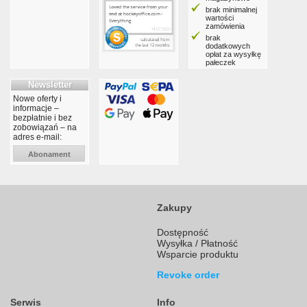
brak minimalnej
wartości
zamówienia
brak
dodatkowych
opłat za wysyłkę
pałeczek
Newsletter
Nowe oferty i
informacje –
bezpłatnie i bez
zobowiązań – na
adres e-mail:
Abonament
Zakupy
Dostępność
Wysyłka / Płatność
Wsparcie produktu
Revoke order
Serwis
Info