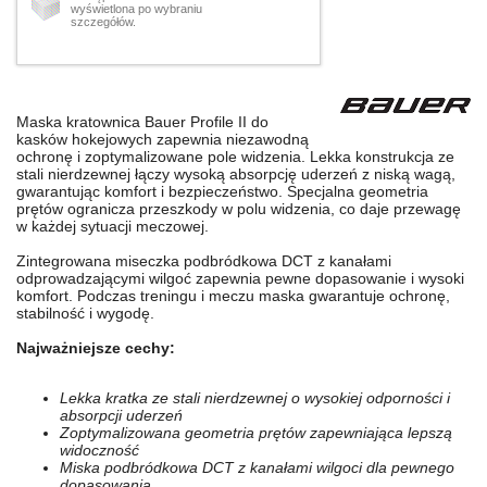
wyświetlona po wybraniu
szczegółów.
Maska kratownica Bauer Profile II do
kasków hokejowych zapewnia niezawodną
ochronę i zoptymalizowane pole widzenia. Lekka konstrukcja ze
stali nierdzewnej łączy wysoką absorpcję uderzeń z niską wagą,
gwarantując komfort i bezpieczeństwo. Specjalna geometria
prętów ogranicza przeszkody w polu widzenia, co daje przewagę
w każdej sytuacji meczowej.
Zintegrowana miseczka podbródkowa DCT z kanałami
odprowadzającymi wilgoć zapewnia pewne dopasowanie i wysoki
komfort. Podczas treningu i meczu maska gwarantuje ochronę,
stabilność i wygodę.
Najważniejsze cechy:
Lekka kratka ze stali nierdzewnej o wysokiej odporności i
absorpcji uderzeń
Zoptymalizowana geometria prętów zapewniająca lepszą
widoczność
Miska podbródkowa DCT z kanałami wilgoci dla pewnego
dopasowania