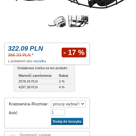
322.09 PLN
- 17 %
386.33 PLN
*
z podatkiem plus
wysyłka
Dodatkowa zniżka na ten produkt:
Wartość zamówienia
Rabat
2578.43 PLN
2 %
4297.38 PLN
4 %
Kratownica-Rozmiar
:
ilość
:
Dodaj do koszyka
Dostępność zostanie