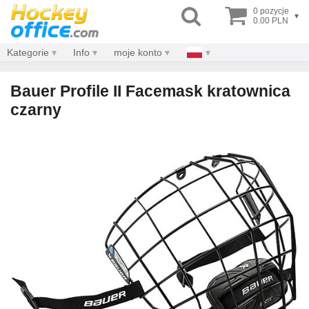
0 pozycje
▾
0.00 PLN
Kategorie
Info
moje konto
Bauer Profile II Facemask kratownica
czarny