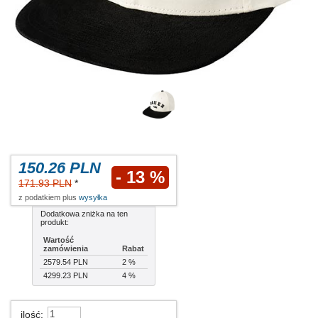
150.26 PLN
- 13 %
171.93 PLN
*
z podatkiem plus
wysyłka
Dodatkowa zniżka na ten
produkt:
Wartość
zamówienia
Rabat
2579.54 PLN
2 %
4299.23 PLN
4 %
ilość
: