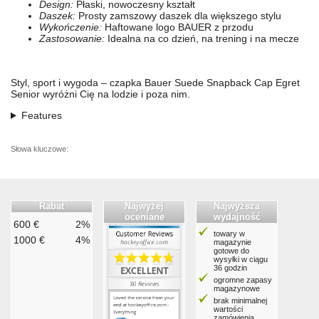
Design:
Płaski, nowoczesny kształt
Daszek:
Prosty zamszowy daszek dla większego stylu
Wykończenie:
Haftowane logo BAUER z przodu
Zastosowanie:
Idealna na co dzień, na trening i na mecze
Styl, sport i wygoda – czapka Bauer Suede Snapback Cap Egret
Senior wyróżni Cię na lodzie i poza nim.
Features
Słowa kluczowe:
Rabat
Najwyżej
Najwyższa
oceniane
wydajność
600 €
2%
towary w
1000 €
4%
magazynie
gotowe do
wysyłki w ciągu
36 godzin
ogromne zapasy
magazynowe
brak minimalnej
wartości
zamówienia