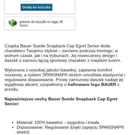
Dodaj do koszyka
gotowe do wysyłki w ciągu 36
hours
Czapka Bauer Suede Snapback Cap Egret Senior doda
charakteru Twojemu stylowi – zarówno podczas treningu, w
wolnym czasie, jak i na trybunach. Jej nowoczesny design i
daszek z zamszu łączą sportowy charakter z miejskim luzem.
Wykonana z wysokiej jakości bawełny, zapewnia komfort
noszenia, a system SPANSNAP® stretch umożliwia elastyczne i
regulowane dopasowanie. Prosty zamszowy daszek nadaje jej
wyjątkowy akcent, uzupełniony o
haftowane logo BAUER
z
przodu.
Najważniejsze cechy Bauer Suede Snapback Cap Egret
Senior:
Materiał:
100% bawełna – wygodna i trwała
Dopasowanie:
Regulowane dzięki zapięciu SPANSNAP®
stretch