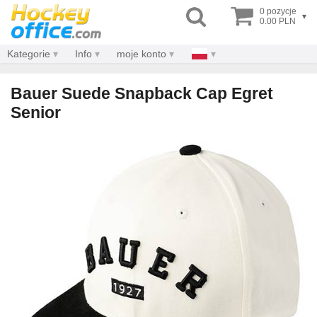
0 pozycje
▾
0.00 PLN
Kategorie
Info
moje konto
Bauer Suede Snapback Cap Egret
Senior