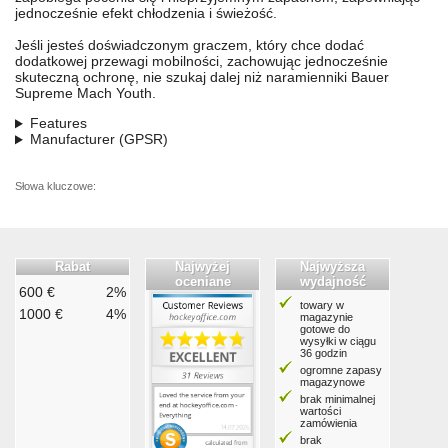
jednocześnie efekt chłodzenia i świeżość.
Jeśli jesteś doświadczonym graczem, który chce dodać
dodatkowej przewagi mobilności, zachowując jednocześnie
skuteczną ochronę, nie szukaj dalej niż naramienniki Bauer
Supreme Mach Youth.
Features
Manufacturer (GPSR)
Słowa kluczowe:
Rabat
Najwyżej
Najwyższa
oceniane
wydajność
600 €
2%
towary w
1000 €
4%
magazynie
gotowe do
wysyłki w ciągu
36 godzin
ogromne zapasy
magazynowe
brak minimalnej
wartości
zamówienia
brak