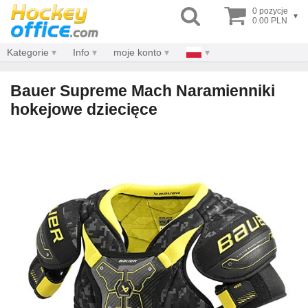
0 pozycje
▾
0.00 PLN
Kategorie
Info
moje konto
Bauer Supreme Mach Naramienniki
hokejowe dziecięce