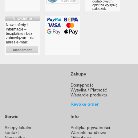
dodatkowych
opłat za wysyłkę
pałeczek
Newsletter
Nowe oferty i
informacje –
bezpłatnie i bez
zobowiązań – na
adres e-mail:
Abonament
Zakupy
Dostępność
Wysyłka / Płatność
Wsparcie produktu
Revoke order
Serwis
Info
Sklepy lokalne
Polityka prywatności
kontakt
Warunki handlowe
Newsletter
Odwołanie