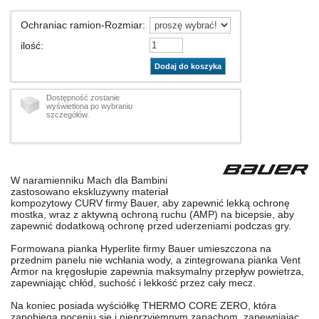
Ochraniac ramion-Rozmiar
:
ilość
:
Dodaj do koszyka
Dostępność zostanie
wyświetlona po wybraniu
szczegółów.
W naramienniku Mach dla Bambini
zastosowano ekskluzywny materiał
kompozytowy CURV firmy Bauer, aby zapewnić lekką ochronę
mostka, wraz z aktywną ochroną ruchu (AMP) na bicepsie, aby
zapewnić dodatkową ochronę przed uderzeniami podczas gry.
Formowana pianka Hyperlite firmy Bauer umieszczona na
przednim panelu nie wchłania wody, a zintegrowana pianka Vent
Armor na kręgosłupie zapewnia maksymalny przepływ powietrza,
zapewniając chłód, suchość i lekkość przez cały mecz.
Na koniec posiada wyściółkę THERMO CORE ZERO, która
zapobiega poceniu się i nieprzyjemnym zapachom, zapewniając