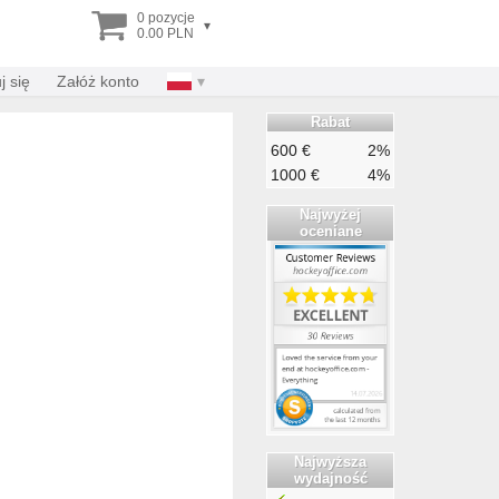
0 pozycje
▾
0.00 PLN
j się
Załóż konto
Rabat
600 €
2%
1000 €
4%
Najwyżej
oceniane
Najwyższa
wydajność