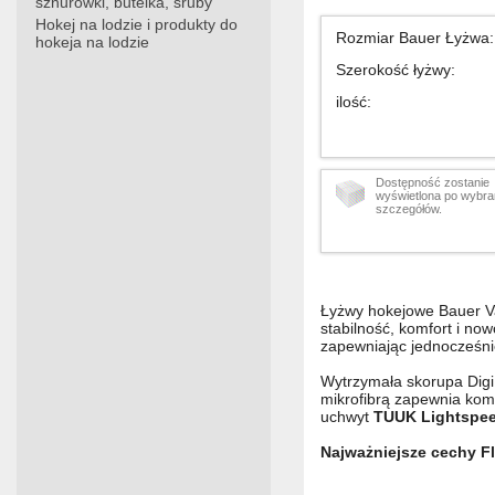
sznurówki, butelka, śruby
Hokej na lodzie i produkty do
Rozmiar Bauer Łyżwa
:
hokeja na lodzie
Szerokość łyżwy
:
ilość
:
Dostępność zostanie
wyświetlona po wybra
szczegółów.
Łyżwy hokejowe Bauer V
stabilność, komfort i n
zapewniając jednocześni
Wytrzymała skorupa Digi
mikrofibrą zapewnia kom
uchwyt
TUUK Lightspe
Najważniejsze cechy Fl