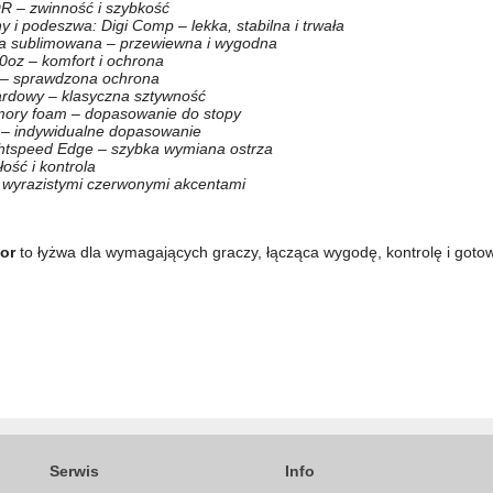
R – zwinność i szybkość
y i podeszwa: Digi Comp – lekka, stabilna i trwała
ra sublimowana – przewiewna i wygodna
0oz – komfort i ochrona
 – sprawdzona ochrona
ardowy – klasyczna sztywność
mory foam – dopasowanie do stopy
– indywidualne dopasowanie
htspeed Edge – szybka wymiana ostrza
łość i kontrola
 wyrazistymi czerwonymi akcentami
or
to łyżwa dla wymagających graczy, łącząca wygodę, kontrolę i got
Serwis
Info