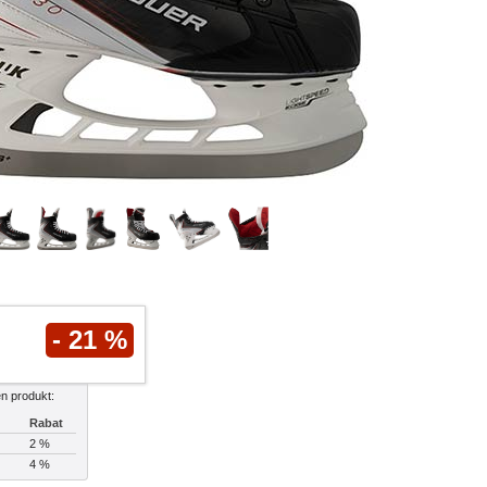
- 21 %
n produkt:
Rabat
2 %
4 %