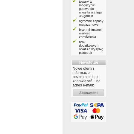
towary w
magazynie
gotowe do
wysyłki w ciągu
36 godzin
ogromne zapasy
magazynowe
brak minimalnej
wartości
zamówienia
brak
dodatkowych
opłat za wysyłkę
pałeczek
Newsletter
Nowe oferty i
informacje –
bezpłatnie i bez
zobowiązań – na
adres e-mail:
Abonament