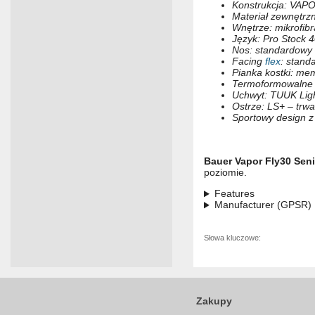
Konstrukcja: VAPO
Materiał zewnętrzn
Wnętrze: mikrofib
Język: Pro Stock 4
Nos: standardowy
Facing
flex
: stand
Pianka kostki: me
Termoformowalne 
Uchwyt: TUUK Lig
Ostrze: LS+ – trwa
Sportowy design z
Bauer Vapor Fly30 Seni
poziomie.
Features
Manufacturer (GPSR)
Słowa kluczowe:
Zakupy