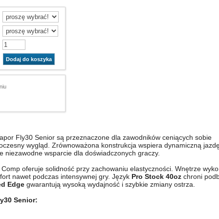
Dodaj do koszyka
niu
apor Fly30 Senior są przeznaczone dla zawodników ceniących sobie
owoczesny wygląd. Zrównoważona konstrukcja wspiera dynamiczną jazdę
e niezawodne wsparcie dla doświadczonych graczy.
 Comp oferuje solidność przy zachowaniu elastyczności. Wnętrze wy
fort nawet podczas intensywnej gry. Język
Pro Stock 40oz
chroni podb
ed Edge
gwarantują wysoką wydajność i szybkie zmiany ostrza.
y30 Senior: