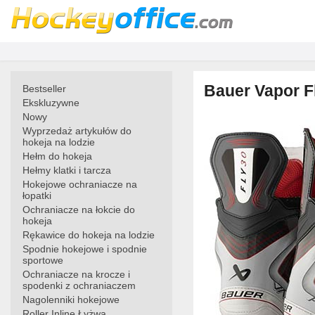
Bauer Vapor F
Bestseller
Ekskluzywne
Nowy
Wyprzedaż artykułów do
hokeja na lodzie
Hełm do hokeja
Hełmy klatki i tarcza
Hokejowe ochraniacze na
łopatki
Ochraniacze na łokcie do
hokeja
Rękawice do hokeja na lodzie
Spodnie hokejowe i spodnie
sportowe
Ochraniacze na krocze i
spodenki z ochraniaczem
Nagolenniki hokejowe
Roller Inline Łyżwa