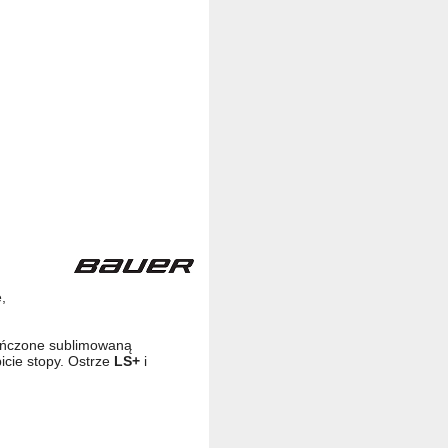
,
kończone sublimowaną
icie stopy. Ostrze
LS+
i