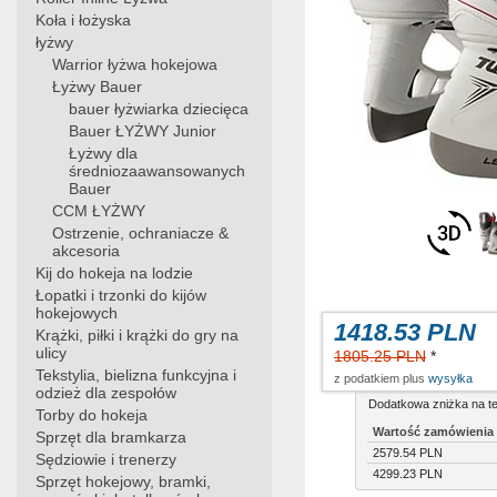
Koła i łożyska
łyżwy
Warrior łyżwa hokejowa
Łyżwy Bauer
bauer łyżwiarka dziecięca
Bauer ŁYŻWY Junior
Łyżwy dla
średniozaawansowanych
Bauer
CCM ŁYŻWY
Ostrzenie, ochraniacze &
akcesoria
Kij do hokeja na lodzie
Łopatki i trzonki do kijów
hokejowych
1418.53 PLN
Krążki, piłki i krążki do gry na
ulicy
1805.25 PLN
*
Tekstylia, bielizna funkcyjna i
z podatkiem plus
wysyłka
odzież dla zespołów
Dodatkowa zniżka na te
Torby do hokeja
Wartość zamówienia
Sprzęt dla bramkarza
2579.54 PLN
Sędziowie i trenerzy
4299.23 PLN
Sprzęt hokejowy, bramki,