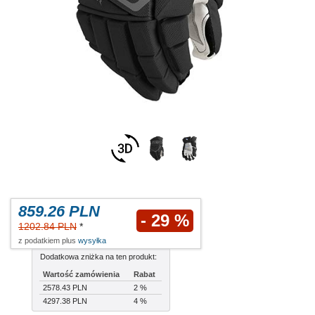
859.26 PLN
- 29 %
1202.84 PLN
*
z podatkiem plus
wysyłka
Dodatkowa zniżka na ten produkt:
Wartość zamówienia
Rabat
2578.43 PLN
2 %
4297.38 PLN
4 %