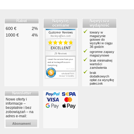
Rabat
Najwyżej
Najwyższa
oceniane
wydajność
600 €
2%
towary w
1000 €
4%
magazynie
gotowe do
wysyłki w ciągu
36 godzin
ogromne zapasy
magazynowe
brak minimalnej
wartości
zamówienia
brak
dodatkowych
opłat za wysyłkę
pałeczek
Newsletter
Nowe oferty i
informacje –
bezpłatnie i bez
zobowiązań – na
adres e-mail:
Abonament