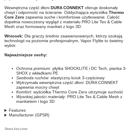
Wewnętrzna część dłoni
DURA CONNEKT
oferuje doskonały
chwyt i odporność na ścieranie. Oddychająca wyściółka
Thermo
Core Zero
zapewnia suche i komfortowe użytkowanie. Całość
dopełnia nowoczesny wygląd z materiału PRO Lite Tex & Cable
Mesh oraz formowany mankiet z logo 3D.
Wniosek:
Dla graczy średnio zaawansowanych, którzy szukają
technologii na poziomie profesjonalnym, Vapor Flylite to świetny
wybór.
Najważniejsze cechy:
Ochrona premium
: płytka SHOCKLITE i DC Tech, pianka 3-
SHOX z wkładkami PE
Swoboda ruchów
: elastyczny kciuk 3-częściowy
Wytrzymała wewnętrzna część dłoni
: DURA CONNEKT
zapewnia mocny chwyt
Komfort
: wyściółka Thermo Core Zero utrzymuje suchość
Wysokiej jakości materiały
: PRO Lite Tex & Cable Mesh z
mankietem i logo 3D
Features
Manufacturer (GPSR)
Słowa kluczowe: