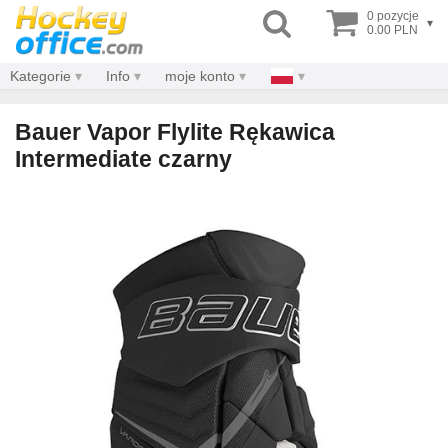
0 pozycje
▾
0.00 PLN
Kategorie
Info
moje konto
Bauer Vapor Flylite Rękawica
Intermediate czarny