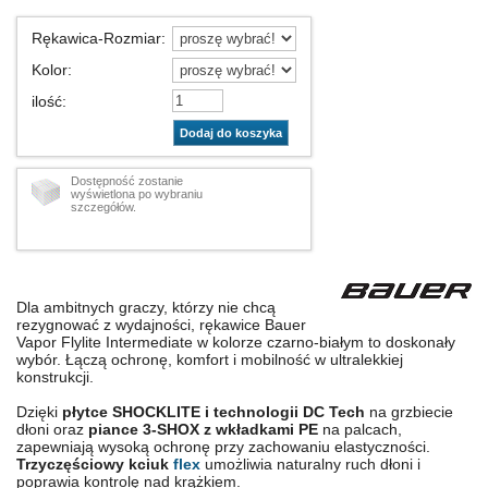
Rękawica-Rozmiar
:
Kolor
:
ilość
:
Dodaj do koszyka
Dostępność zostanie
wyświetlona po wybraniu
szczegółów.
Dla ambitnych graczy, którzy nie chcą
rezygnować z wydajności, rękawice Bauer
Vapor Flylite Intermediate w kolorze czarno-białym to doskonały
wybór. Łączą ochronę, komfort i mobilność w ultralekkiej
konstrukcji.
Dzięki
płytce SHOCKLITE i technologii DC Tech
na grzbiecie
dłoni oraz
piance 3-SHOX z wkładkami PE
na palcach,
zapewniają wysoką ochronę przy zachowaniu elastyczności.
Trzyczęściowy kciuk
flex
umożliwia naturalny ruch dłoni i
poprawia kontrolę nad krążkiem.