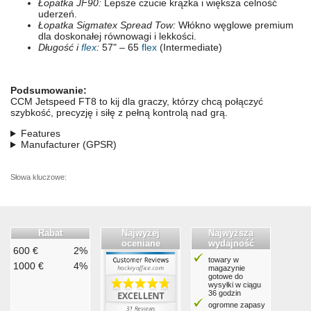
Łopatka JF90:
Lepsze czucie krążka i większa celność
uderzeń.
Łopatka Sigmatex Spread Tow:
Włókno węglowe premium
dla doskonałej równowagi i lekkości.
Długość i
flex
:
57" – 65
flex
(Intermediate)
Podsumowanie:
CCM Jetspeed FT8 to kij dla graczy, którzy chcą połączyć
szybkość, precyzję i siłę z pełną kontrolą nad grą.
Features
Manufacturer (GPSR)
Słowa kluczowe:
Rabat
Najwyżej
Najwyższa
oceniane
wydajność
600 €
2%
towary w
1000 €
4%
magazynie
gotowe do
wysyłki w ciągu
36 godzin
ogromne zapasy