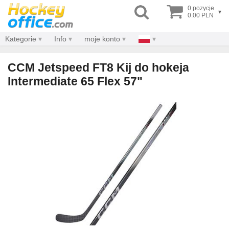
0 pozycje
▾
0.00 PLN
Kategorie
Info
moje konto
CCM Jetspeed FT8 Kij do hokeja
Intermediate 65 Flex 57"