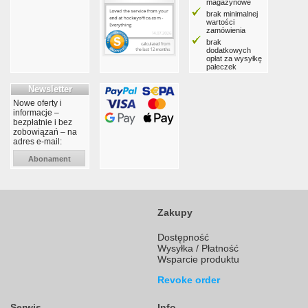
magazynowe
brak minimalnej
wartości
zamówienia
brak
dodatkowych
opłat za wysyłkę
pałeczek
Newsletter
Nowe oferty i
informacje –
bezpłatnie i bez
zobowiązań – na
adres e-mail:
Abonament
Zakupy
Dostępność
Wysyłka / Płatność
Wsparcie produktu
Revoke order
Serwis
Info