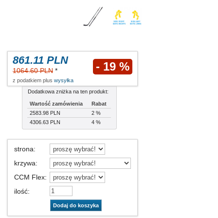
861.11 PLN
- 19 %
1064.60 PLN
*
z podatkiem plus
wysyłka
Dodatkowa zniżka na ten produkt:
Wartość zamówienia
Rabat
2583.98 PLN
2 %
4306.63 PLN
4 %
strona
:
krzywa
:
CCM Flex
:
ilość
:
Dodaj do koszyka