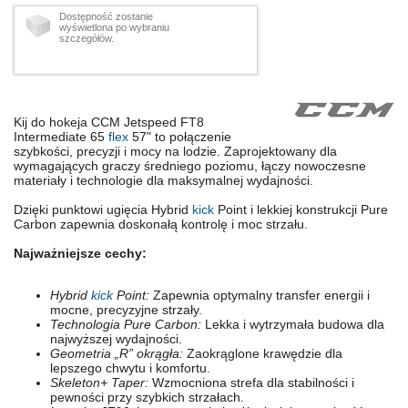
Dostępność zostanie
wyświetlona po wybraniu
szczegółów.
Kij do hokeja CCM Jetspeed FT8
Intermediate 65
flex
57" to połączenie
szybkości, precyzji i mocy na lodzie. Zaprojektowany dla
wymagających graczy średniego poziomu, łączy nowoczesne
materiały i technologie dla maksymalnej wydajności.
Dzięki punktowi ugięcia Hybrid
kick
Point i lekkiej konstrukcji Pure
Carbon zapewnia doskonałą kontrolę i moc strzału.
Najważniejsze cechy:
Hybrid
kick
Point:
Zapewnia optymalny transfer energii i
mocne, precyzyjne strzały.
Technologia Pure Carbon:
Lekka i wytrzymała budowa dla
najwyższej wydajności.
Geometria „R” okrągła:
Zaokrąglone krawędzie dla
lepszego chwytu i komfortu.
Skeleton+ Taper:
Wzmocniona strefa dla stabilności i
pewności przy szybkich strzałach.