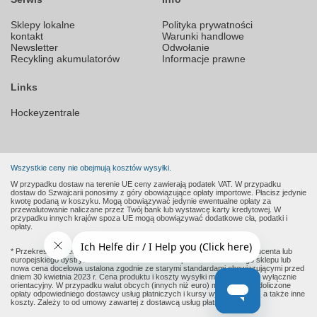
Sklepy lokalne
Polityka prywatności
kontakt
Warunki handlowe
Newsletter
Odwołanie
Recykling akumulatorów
Informacje prawne
Links
Hockeyzentrale
Wszystkie ceny nie obejmują kosztów wysyłki.
W przypadku dostaw na terenie UE ceny zawierają podatek VAT. W przypadku
dostaw do Szwajcarii ponosimy z góry obowiązujące opłaty importowe. Płacisz jedynie
kwotę podaną w koszyku. Mogą obowiązywać jedynie ewentualne opłaty za
przewalutowanie naliczane przez Twój bank lub wystawcę karty kredytowej. W
przypadku innych krajów spoza UE mogą obowiązywać dodatkowe cła, podatki i
opłaty.
* Przekreślone ceny to sugerowane ceny detaliczne podane przez producenta lub
europejskiego dystrybutora w momencie dodania produktu do naszego sklepu lub
nowa cena docelowa ustalona zgodnie ze starymi standardami obowiązującymi przed
dniem 30 kwietnia 2023 r. Cena produktu i koszty wysyłki mają charakter wyłącznie
orientacyjny. W przypadku walut obcych (innych niż euro) mogą zostać doliczone
opłaty odpowiedniego dostawcy usług płatniczych i kursy wymiany walut, a także inne
koszty. Zależy to od umowy zawartej z dostawcą usług płatniczych.