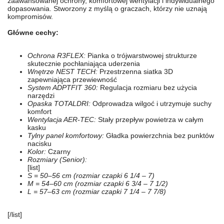
zaawansowanej ochrony, komfortowej wentylacji i indywidualnego
dopasowania. Stworzony z myślą o graczach, którzy nie uznają
kompromisów.
Główne cechy:
Ochrona R3FLEX:
Pianka o trójwarstwowej strukturze
skutecznie pochłaniająca uderzenia
Wnętrze NEST TECH:
Przestrzenna siatka 3D
zapewniająca przewiewność
System ADPTFIT 360:
Regulacja rozmiaru bez użycia
narzędzi
Opaska TOTALDRI:
Odprowadza wilgoć i utrzymuje suchy
komfort
Wentylacja AER-TEC:
Stały przepływ powietrza w całym
kasku
Tylny panel komfortowy:
Gładka powierzchnia bez punktów
nacisku
Kolor:
Czarny
Rozmiary (Senior):
[list]
S = 50–56 cm (rozmiar czapki 6 1/4 – 7)
M = 54–60 cm (rozmiar czapki 6 3/4 – 7 1/2)
L = 57–63 cm (rozmiar czapki 7 1/4 – 7 7/8)
[/list]