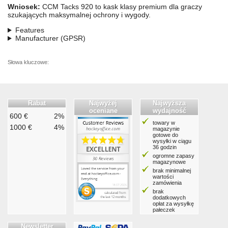
Wniosek:
CCM Tacks 920 to kask klasy premium dla graczy
szukających maksymalnej ochrony i wygody.
Features
Manufacturer (GPSR)
Słowa kluczowe:
Rabat
Najwyżej
Najwyższa
oceniane
wydajność
600 €
2%
towary w
1000 €
4%
magazynie
gotowe do
wysyłki w ciągu
36 godzin
ogromne zapasy
magazynowe
brak minimalnej
wartości
zamówienia
brak
dodatkowych
opłat za wysyłkę
pałeczek
Newsletter