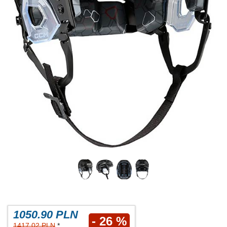
1050.90 PLN
- 26 %
1417.02 PLN
*