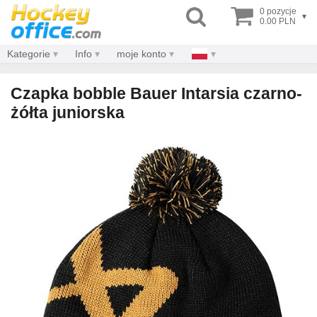
0 pozycje
▾
0.00 PLN
Kategorie
Info
moje konto
Czapka bobble Bauer Intarsia czarno-
żółta juniorska