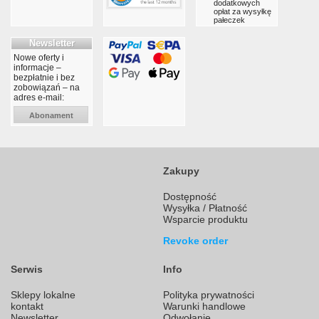
dodatkowych
opłat za wysyłkę
pałeczek
Newsletter
Nowe oferty i
informacje –
bezpłatnie i bez
zobowiązań – na
adres e-mail:
Abonament
Zakupy
Dostępność
Wysyłka / Płatność
Wsparcie produktu
Revoke order
Serwis
Info
Sklepy lokalne
Polityka prywatności
kontakt
Warunki handlowe
Newsletter
Odwołanie