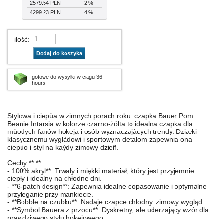
2579.54 PLN
2 %
4299.23 PLN
4 %
ilość
:
Dodaj do koszyka
gotowe do wysyłki w ciągu 36
hours
Stylowa i ciepùa w zimnych porach roku: czapka Bauer Pom
Beanie Intarsia w kolorze czarno-żółta to idealna czapka dla
mùodych fanów hokeja i osób wyznaczajàcych trendy. Dziæki
klasycznemu wyglàdowi i sportowym detalom zapewnia ona
ciepùo i styl na kaýdy zimowy dzieñ.
Cechy:** **.
- 100% akryl**: Trwały i miękki materiał, który jest przyjemnie
ciepły i idealny na chłodne dni.
- **6-patch design**: Zapewnia idealne dopasowanie i optymalne
przyleganie przy mankiecie.
- **Bobble na czubku**: Nadaje czapce chłodny, zimowy wygląd.
- **Symbol Bauera z przodu**: Dyskretny, ale uderzający wzór dla
prawdziwego stylu hokejowego.