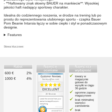
- **Haftowany znak słowny BAUER na mankiecie**: Wysokiej
jakości haft nadający sportowy charakter.
Idealna do codziennego noszenia, w drodze na trening lub po
prostu do reprezentowania ulubionego sportu - czapka Bauer
Pom Beanie Intarsia łączy w sobie ciepło i styl w ponadczasowym
designie.
Features
Słowa kluczowe:
Rabat
Najwyżej
Najwyższa
oceniane
wydajność
600 €
2%
towary w
1000 €
4%
magazynie
gotowe do
wysyłki w ciągu
36 godzin
ogromne zapasy
magazynowe
brak minimalnej
wartości
zamówienia
brak