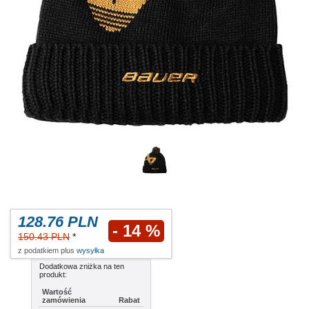
128.76 PLN
- 14 %
150.43 PLN
*
z podatkiem plus
wysyłka
Dodatkowa zniżka na ten
produkt:
Wartość
zamówienia
Rabat