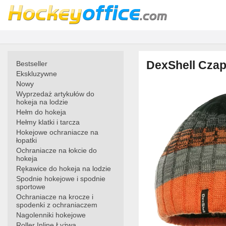
DexShell Cza
Bestseller
Ekskluzywne
Nowy
Wyprzedaż artykułów do
hokeja na lodzie
Hełm do hokeja
Hełmy klatki i tarcza
Hokejowe ochraniacze na
łopatki
Ochraniacze na łokcie do
hokeja
Rękawice do hokeja na lodzie
Spodnie hokejowe i spodnie
sportowe
Ochraniacze na krocze i
spodenki z ochraniaczem
Nagolenniki hokejowe
Roller Inline Łyżwa