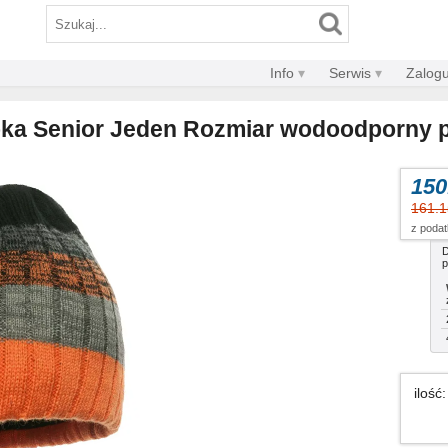
Info
Serwis
Zalogu
pka Senior Jeden Rozmiar wodoodporny
150
161.
z poda
D
p
ilość
: