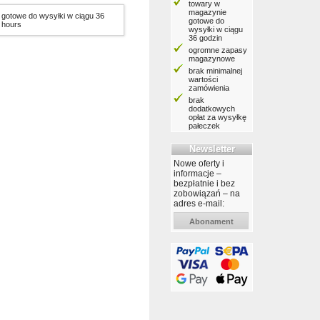
towary w
magazynie
gotowe do wysyłki w ciągu 36
gotowe do
hours
wysyłki w ciągu
36 godzin
ogromne zapasy
magazynowe
brak minimalnej
wartości
zamówienia
brak
dodatkowych
opłat za wysyłkę
pałeczek
Newsletter
Nowe oferty i
informacje –
bezpłatnie i bez
zobowiązań – na
adres e-mail:
Abonament