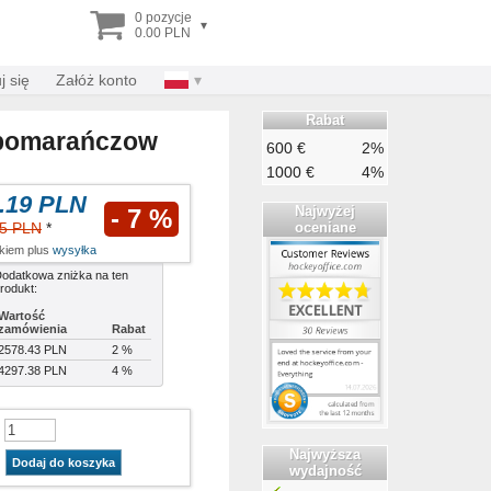
0 pozycje
▾
0.00 PLN
j się
Załóż konto
Rabat
 pomarańczow
600 €
2%
1000 €
4%
.19 PLN
Najwyżej
- 7 %
oceniane
15 PLN
*
tkiem plus
wysyłka
odatkowa zniżka na ten
rodukt:
Wartość
zamówienia
Rabat
2578.43 PLN
2 %
4297.38 PLN
4 %
Najwyższa
Dodaj do koszyka
wydajność