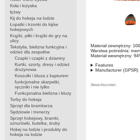
Koła i łożyska
łyżwy
Kij do hokeja na lodzie
Łopatki i trzonki do kijów
hokejowych
Krążki, piłki i krążki do gry na
ulicy
Materiał zewnętrzny: 10
Tekstylia, bielizna funkcyjna i
Warstwa pośrednia: mem
odzież dla zespołów
Materiał wewnętrzny: 94%
Czapki i czapki z dzianiny
Kurtki, szorty, dresy i odzież
Features
drużynowa
Manufacturer (GPSR)
Koszulki i bluza z kapturem
funkcjonalne skarpetki,
Słowa kluczowe:
ręczniki i nie tylko
Funkcjonalna bielizna i bluzy
Torby do hokeja
Sprzęt dla bramkarza
Sędziowie i trenerzy
Sprzęt hokejowy, bramki,
sznurówki, butelka, śruby
Hokej na lodzie i produkty do
hokeja na lodzie