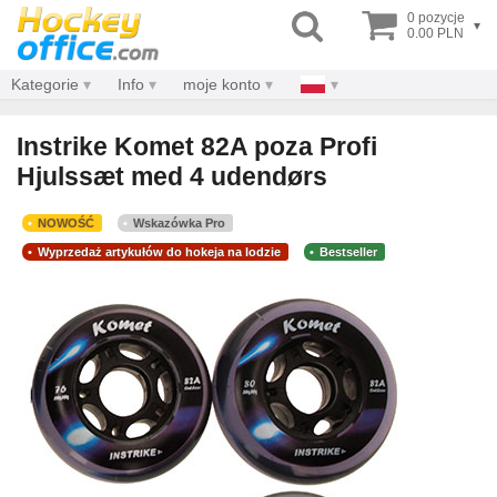
0 pozycje
▾
0.00 PLN
Kategorie
Info
moje konto
Instrike Komet 82A poza Profi
Hjulssæt med 4 udendørs
NOWOŚĆ
Wskazówka Pro
Wyprzedaż artykułów do hokeja na lodzie
Bestseller