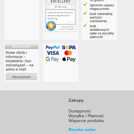
36 godzin
ogromne zapasy
magazynowe
brak minimalnej
wartości
zamówienia
brak
dodatkowych
opłat za wysyłkę
pałeczek
Newsletter
Nowe oferty i
informacje –
bezpłatnie i bez
zobowiązań – na
adres e-mail:
Abonament
Zakupy
Dostępność
Wysyłka / Płatność
Wsparcie produktu
Revoke order