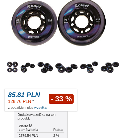
85.81 PLN
- 33 %
128.76 PLN
*
z podatkiem plus
wysyłka
Dodatkowa zniżka na ten
produkt:
Wartość
zamówienia
Rabat
2579.54 PLN
2 %