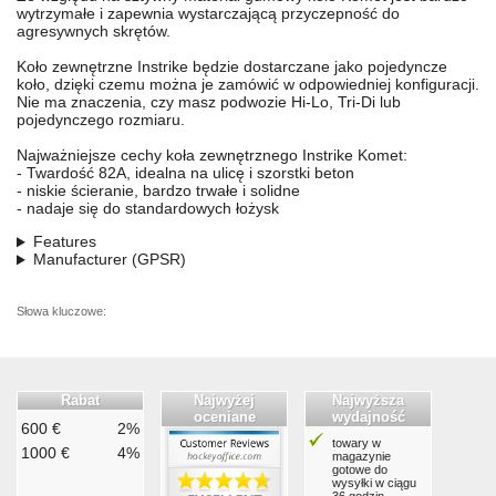
wytrzymałe i zapewnia wystarczającą przyczepność do
agresywnych skrętów.
Koło zewnętrzne Instrike będzie dostarczane jako pojedyncze
koło, dzięki czemu można je zamówić w odpowiedniej konfiguracji.
Nie ma znaczenia, czy masz podwozie Hi-Lo, Tri-Di lub
pojedynczego rozmiaru.
Najważniejsze cechy koła zewnętrznego Instrike Komet:
- Twardość 82A, idealna na ulicę i szorstki beton
- niskie ścieranie, bardzo trwałe i solidne
- nadaje się do standardowych łożysk
Features
Manufacturer (GPSR)
Słowa kluczowe:
Rabat
Najwyżej
Najwyższa
oceniane
wydajność
600 €
2%
towary w
1000 €
4%
magazynie
gotowe do
wysyłki w ciągu