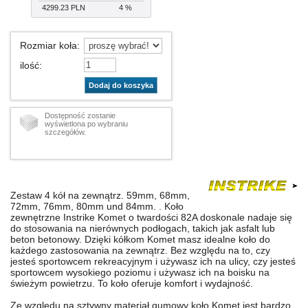
4299.23 PLN
4 %
Rozmiar koła
:
ilość
:
Dodaj do koszyka
Dostępność zostanie
wyświetlona po wybraniu
szczegółów.
Zestaw 4 kół na zewnątrz. 59mm, 68mm,
72mm, 76mm, 80mm und 84mm. . Koło
zewnętrzne Instrike Komet o twardości 82A doskonale nadaje się
do stosowania na nierównych podłogach, takich jak asfalt lub
beton betonowy. Dzięki kółkom Komet masz idealne koło do
każdego zastosowania na zewnątrz. Bez względu na to, czy
jesteś sportowcem rekreacyjnym i używasz ich na ulicy, czy jesteś
sportowcem wysokiego poziomu i używasz ich na boisku na
świeżym powietrzu. To koło oferuje komfort i wydajność.
Ze względu na sztywny materiał gumowy koło Komet jest bardzo