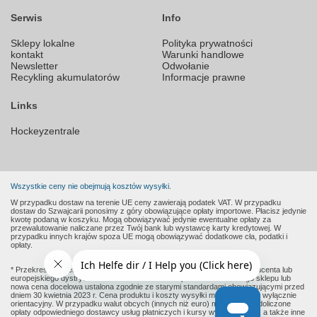
Serwis
Info
Sklepy lokalne
Polityka prywatności
kontakt
Warunki handlowe
Newsletter
Odwołanie
Recykling akumulatorów
Informacje prawne
Links
Hockeyzentrale
Wszystkie ceny nie obejmują kosztów wysyłki.
W przypadku dostaw na terenie UE ceny zawierają podatek VAT. W przypadku
dostaw do Szwajcarii ponosimy z góry obowiązujące opłaty importowe. Płacisz jedynie
kwotę podaną w koszyku. Mogą obowiązywać jedynie ewentualne opłaty za
przewalutowanie naliczane przez Twój bank lub wystawcę karty kredytowej. W
przypadku innych krajów spoza UE mogą obowiązywać dodatkowe cła, podatki i
opłaty.
* Przekreślone ceny to sugerowane ceny detaliczne podane przez producenta lub
europejskiego dystrybutora w momencie dodania produktu do naszego sklepu lub
nowa cena docelowa ustalona zgodnie ze starymi standardami obowiązującymi przed
dniem 30 kwietnia 2023 r. Cena produktu i koszty wysyłki mają charakter wyłącznie
orientacyjny. W przypadku walut obcych (innych niż euro) mogą zostać doliczone
opłaty odpowiedniego dostawcy usług płatniczych i kursy wymiany walut, a także inne