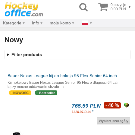
0 pozycje
▾
0.00 PLN
Kategorie
Info
moje konto
Nowy
Filter products
Bauer Nexus League kij do hokeja 95 Flex Senior 64 inch
Kij hokejowy Bauer Nexus League Senior 95 Flex o długości 64 cali
łączy mocne oddawanie strzałó...
NOWOŚĆ
Bestseller
765.59 PLN
- 46 %
*
1420.97 PLN
Wybierz szczegóły