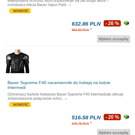
Maksymalna ochrona, która dopasowuje się jak druga skóra –
ochraniacz łokcia Bauer Vapor Flylit...
NOWOŚĆ
632.86 PLN
- 26 %
*
860.90 PLN
Wybierz szczegóły
Bauer Supreme F40 naramienniki do hokeja na lodzie
Intermedi
Ochraniacz barków hokejowy Bauer Supreme F40 Intermediate oferuje
zrównoważone połączenie ochro...
NOWOŚĆ
516.58 PLN
- 20 %
*
645.78 PLN
Wybierz szczegóły