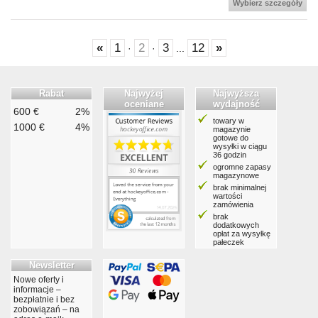
Wybierz szczegóły
«
1
2
3
12
»
·
·
...
Rabat
Najwyżej
Najwyższa
oceniane
wydajność
600 €
2%
towary w
1000 €
4%
magazynie
gotowe do
wysyłki w ciągu
36 godzin
ogromne zapasy
magazynowe
brak minimalnej
wartości
zamówienia
brak
dodatkowych
opłat za wysyłkę
pałeczek
Newsletter
Nowe oferty i
informacje –
bezpłatnie i bez
zobowiązań – na