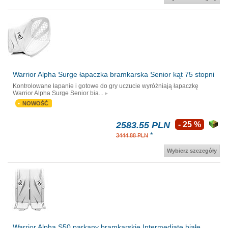
Warrior Alpha Surge łapaczka bramkarska Senior kąt 75 stopni
Kontrolowane łapanie i gotowe do gry uczucie wyróżniają łapaczkę
Warrior Alpha Surge Senior bia...
NOWOŚĆ
2583.55 PLN
- 25 %
*
3444.88 PLN
Wybierz szczegóły
Warrior Alpha S50 parkany bramkarskie Intermediate białe