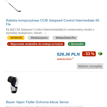
Rakieta kompozytowa CCM Jetspeed Control Intermediate 65
Fle
Kij [b]CCM Jetspeed Control Intermediate[/b] to uniwersalny model o
wysokiej wydajności, idealn...
NOWOŚĆ
Ekskluzywne
Wskazówka Pro
Wyprzedaż artykułów do hokeja na lodzie
Bestseller
526.36 PLN
- 53 %
*
1119.51 PLN
Wybierz szczegóły
Bauer Vapor Flylite Ochrona łokcia Senior