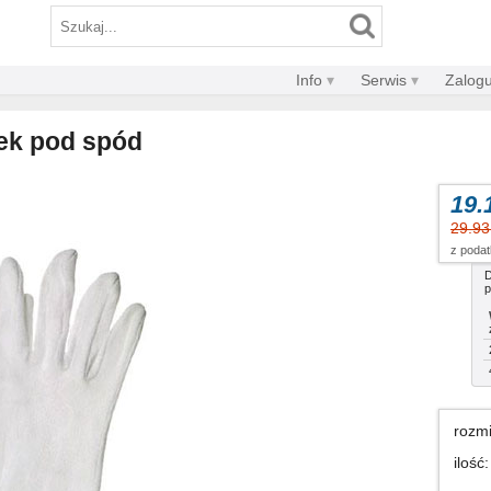
Info
Serwis
Zalogu
ek pod spód
19.
29.9
z poda
D
p
rozm
ilość
: