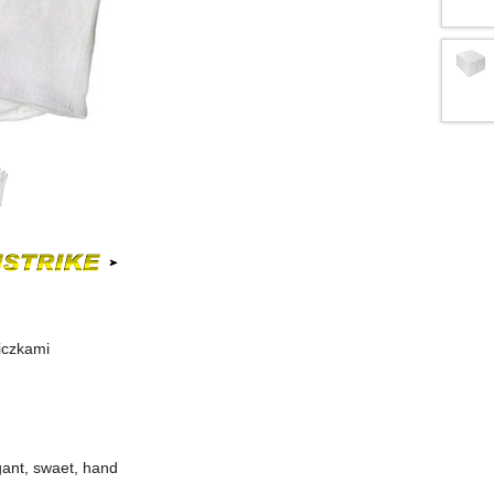
iczkami
gant, swaet, hand