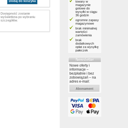
Dodaj do koszyka
towary w
magazynie
gotowe do
wysyłki w ciągu
Dostępność zostanie
36 godzin
wyświetlona po wybraniu
ogromne zapasy
szczegółów.
magazynowe
brak minimalnej
wartości
zamówienia
brak
dodatkowych
opłat za wysyłkę
pałeczek
Newsletter
Nowe oferty i
informacje –
bezpłatnie i bez
zobowiązań – na
adres e-mail:
Abonament