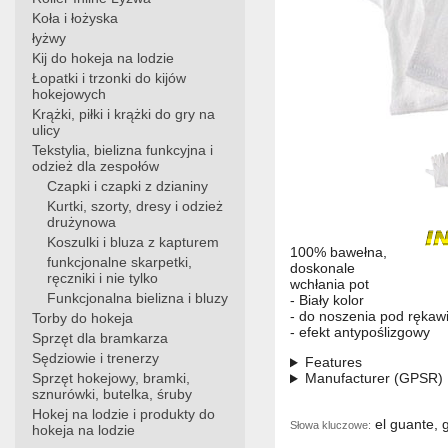
Koła i łożyska
łyżwy
Kij do hokeja na lodzie
Łopatki i trzonki do kijów
hokejowych
Krążki, piłki i krążki do gry na
ulicy
Tekstylia, bielizna funkcyjna i
odzież dla zespołów
Czapki i czapki z dzianiny
Kurtki, szorty, dresy i odzież
drużynowa
Koszulki i bluza z kapturem
100% bawełna,
funkcjonalne skarpetki,
doskonale
ręczniki i nie tylko
wchłania pot
Funkcjonalna bielizna i bluzy
- Biały kolor
- do noszenia pod rękaw
Torby do hokeja
- efekt antypoślizgowy
Sprzęt dla bramkarza
Sędziowie i trenerzy
Features
Sprzęt hokejowy, bramki,
Manufacturer (GPSR)
sznurówki, butelka, śruby
Hokej na lodzie i produkty do
el guante, 
Słowa kluczowe:
hokeja na lodzie