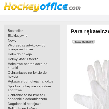
Para rękawicz
Bestseller
Ekskluzywne
Nowy
Nasz napiwek
Wyprzedaż artykułów do
hokeja na lodzie
Hełm do hokeja
Hełmy klatki i tarcza
Hokejowe ochraniacze na
łopatki
Ochraniacze na łokcie do
hokeja
Rękawice do hokeja na lodzie
Spodnie hokejowe i spodnie
sportowe
Ochraniacze na krocze i
spodenki z ochraniaczem
Nagolenniki hokejowe
Roller Inline Łyżwa