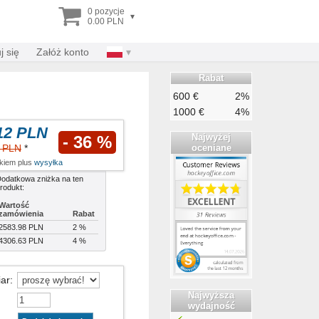
0 pozycje
▾
0.00 PLN
j się
Załóż konto
Rabat
600 €
2%
1000 €
4%
12 PLN
Najwyżej
- 36 %
oceniane
3 PLN
*
tkiem plus
wysyłka
odatkowa zniżka na ten
rodukt:
Wartość
zamówienia
Rabat
2583.98 PLN
2 %
4306.63 PLN
4 %
iar
:
Najwyższa
wydajność