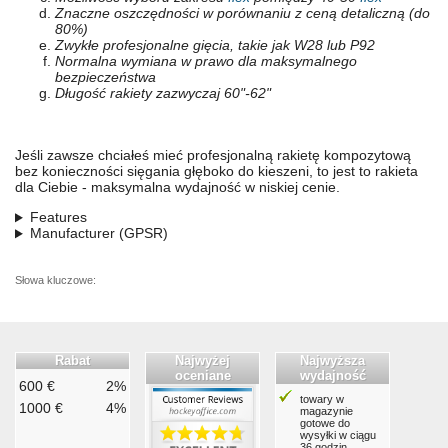
Znaczne oszczędności w porównaniu z ceną detaliczną (do
80%)
Zwykłe profesjonalne gięcia, takie jak W28 lub P92
Normalna wymiana w prawo dla maksymalnego
bezpieczeństwa
Długość rakiety zazwyczaj 60"-62"
Jeśli zawsze chciałeś mieć profesjonalną rakietę kompozytową
bez konieczności sięgania głęboko do kieszeni, to jest to rakieta
dla Ciebie - maksymalna wydajność w niskiej cenie.
Features
Manufacturer (GPSR)
Słowa kluczowe:
Rabat
Najwyżej
Najwyższa
oceniane
wydajność
600 €
2%
towary w
1000 €
4%
magazynie
gotowe do
wysyłki w ciągu
36 godzin