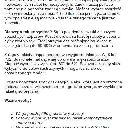
nowoczesnych rakiet kompozytowych. Dzięki naszej polityce
wymiany nie ponosisz żadnego ryzyka. Możesz wybrać twardość
flexu w określonym zakresie 40-50
flex
, specjalne życzenia poza
tymi opcjami nie są możliwe - właśnie dlatego ta cena jest tak
korzystna.
Dlaczego tak korzystna?
Są to pojedyncze sztuki z naszych
pozostałych zapasów. Koszt oferowania każdej rakiety z osobna
byłby zbyt wysoki. Tutaj otrzymujesz profesjonalną jakość z
oszczędnością do 60-80% w porównaniu z ceną producenta.
Z reguły rakiety mają standardowe wygięcia, takie jak W28 lub
P92, doskonale nadające się do gry dla większości graczy.
Długość wynosi zazwyczaj od 60" do 62". Pokazane rakiety służą
wyłącznie do celów ilustracyjnych i mogą różnić się od
dostarczonego modelu.
[Uwaga dotycząca strony rakiety:[/b] Ręka, która jest opuszczona
podczas strzału, wskazuje stronę - gracz praworęczny zwykle gra
rakietą leworęczną.
Ważne cechy:
Waga poniżej 390 g dla łatwej obsługi
Losowy wybór wysokiej jakości rakiet kompozytowych
znanych marek
Możliwość wyboru zakresu
flex
pomiędzy 40-50
flex