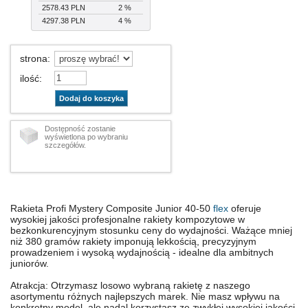
2578.43 PLN
2 %
4297.38 PLN
4 %
strona
:
ilość
:
Dodaj do koszyka
Dostępność zostanie
wyświetlona po wybraniu
szczegółów.
Rakieta Profi Mystery Composite Junior 40-50
flex
oferuje
wysokiej jakości profesjonalne rakiety kompozytowe w
bezkonkurencyjnym stosunku ceny do wydajności. Ważące mniej
niż 380 gramów rakiety imponują lekkością, precyzyjnym
prowadzeniem i wysoką wydajnością - idealne dla ambitnych
juniorów.
Atrakcja: Otrzymasz losowo wybraną rakietę z naszego
asortymentu różnych najlepszych marek. Nie masz wpływu na
konkretny model, ale nadal korzystasz ze zwykłej wysokiej jakości