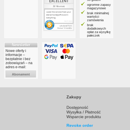
ogromne zapasy
magazynowe
brak minimalnej
wartości
zamówienia
brak
dodatkowych
opłat za wysyłkę
pałeczek
Newsletter
Nowe oferty i
informacje –
bezpłatnie i bez
zobowiązań – na
adres e-mail:
Abonament
Zakupy
Dostępność
Wysyłka / Płatność
Wsparcie produktu
Revoke order