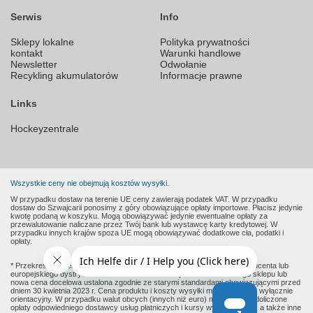
Serwis
Info
Sklepy lokalne
Polityka prywatności
kontakt
Warunki handlowe
Newsletter
Odwołanie
Recykling akumulatorów
Informacje prawne
Links
Hockeyzentrale
Wszystkie ceny nie obejmują kosztów wysyłki.
W przypadku dostaw na terenie UE ceny zawierają podatek VAT. W przypadku
dostaw do Szwajcarii ponosimy z góry obowiązujące opłaty importowe. Płacisz jedynie
kwotę podaną w koszyku. Mogą obowiązywać jedynie ewentualne opłaty za
przewalutowanie naliczane przez Twój bank lub wystawcę karty kredytowej. W
przypadku innych krajów spoza UE mogą obowiązywać dodatkowe cła, podatki i
opłaty.
* Przekreślone ceny to sugerowane ceny detaliczne podane przez producenta lub
europejskiego dystrybutora w momencie dodania produktu do naszego sklepu lub
nowa cena docelowa ustalona zgodnie ze starymi standardami obowiązującymi przed
dniem 30 kwietnia 2023 r. Cena produktu i koszty wysyłki mają charakter wyłącznie
orientacyjny. W przypadku walut obcych (innych niż euro) mogą zostać doliczone
opłaty odpowiedniego dostawcy usług płatniczych i kursy wymiany walut, a także inne