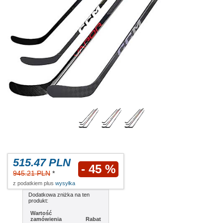
515.47 PLN
- 45 %
945.21 PLN
*
z podatkiem plus
wysyłka
Dodatkowa zniżka na ten
produkt:
Wartość
zamówienia
Rabat