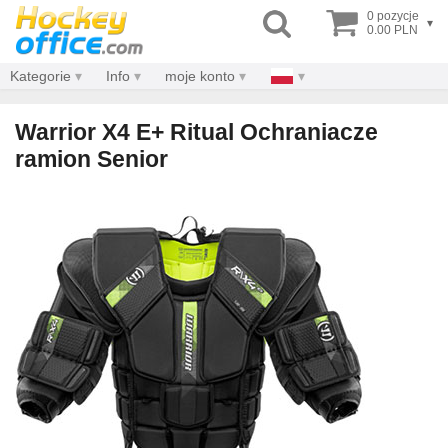
0 pozycje
▾
0.00 PLN
Kategorie
Info
moje konto
Warrior X4 E+ Ritual Ochraniacze
ramion Senior