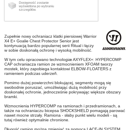
Dostępność zostanie
wyświetlona po wybraniu
szczegółów.
Zupełnie nowy ochraniacz klatki piersiowej Warrior
X4 E+ Goalie Chest Protector Senior jest
kontynuacją bardzo popularnej serii Ritual i łączy
w sobie doskonałą ochronę i wysoką mobilność.
W tym celu opracowano technologiæ AXYFLEX+: HYPERCOMP
CAP ochraniacza ramion ze wzmocnieniem XFOAM tworzy
mostek, który zapobiega kontaktowi ELBOW-FLOATERS z
ramieniem podczas uderzeñ.
Pomimo dużej powierzchni blokującej, segmenty mogą się
swobodnie poruszać, umożliwiając dużą mobilność przy
doskonałej ochronie, jednocześnie pokrywając większe obszary
bramki.
Wzmocnienia HYPERCOMP na ramionach i przedramionach, a
także na ochraniaczu bicepsa SHOCKSHIELD pomagają parować
nawet mocne strzały. Ramiona - słaby punkt wielu modeli - są
tutaj również optymalnie chronione.
Długość ramion można zmieniać za pomocą LACE-IN SYSTEM.