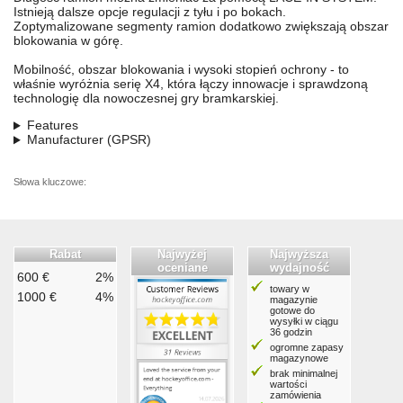
Istnieją dalsze opcje regulacji z tyłu i po bokach.
Zoptymalizowane segmenty ramion dodatkowo zwiększają obszar
blokowania w górę.
Mobilność, obszar blokowania i wysoki stopień ochrony - to
właśnie wyróżnia serię X4, która łączy innowacje i sprawdzoną
technologię dla nowoczesnej gry bramkarskiej.
Features
Manufacturer (GPSR)
Słowa kluczowe:
Rabat
Najwyżej
Najwyższa
oceniane
wydajność
600 €
2%
towary w
1000 €
4%
magazynie
gotowe do
wysyłki w ciągu
36 godzin
ogromne zapasy
magazynowe
brak minimalnej
wartości
zamówienia