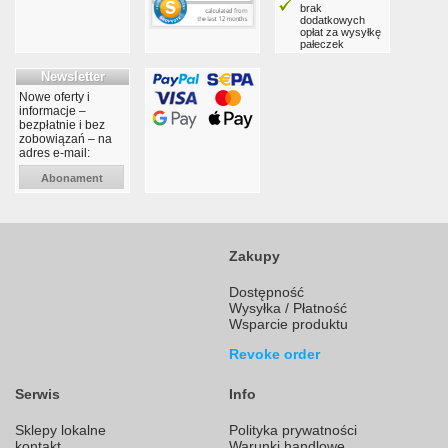
brak
dodatkowych
opłat za wysyłkę
pałeczek
Newsletter
Nowe oferty i
informacje –
bezpłatnie i bez
zobowiązań – na
adres e-mail:
Abonament
Zakupy
Dostępność
Wysyłka / Płatność
Wsparcie produktu
Revoke order
Serwis
Info
Sklepy lokalne
Polityka prywatności
kontakt
Warunki handlowe