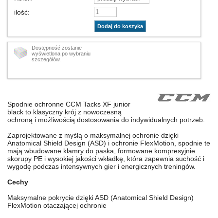
ilość
:
Dodaj do koszyka
Dostępność zostanie
wyświetlona po wybraniu
szczegółów.
Spodnie ochronne CCM Tacks XF junior
black to klasyczny krój z nowoczesną
ochroną i możliwością dostosowania do indywidualnych potrzeb.
Zaprojektowane z myślą o maksymalnej ochronie dzięki
Anatomical Shield Design (ASD) i ochronie FlexMotion, spodnie te
mają wbudowane klamry do paska, formowane kompresyjnie
skorupy PE i wysokiej jakości wkładkę, która zapewnia suchość i
wygodę podczas intensywnych gier i energicznych treningów.
Cechy
Maksymalne pokrycie dzięki ASD (Anatomical Shield Design)
FlexMotion otaczającej ochronie