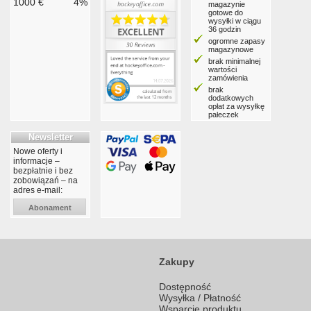
1000 €
4%
magazynie
gotowe do
wysyłki w ciągu
36 godzin
ogromne zapasy
magazynowe
brak minimalnej
wartości
zamówienia
brak
dodatkowych
opłat za wysyłkę
pałeczek
Newsletter
Nowe oferty i
informacje –
bezpłatnie i bez
zobowiązań – na
adres e-mail:
Abonament
Zakupy
Dostępność
Wysyłka / Płatność
Wsparcie produktu