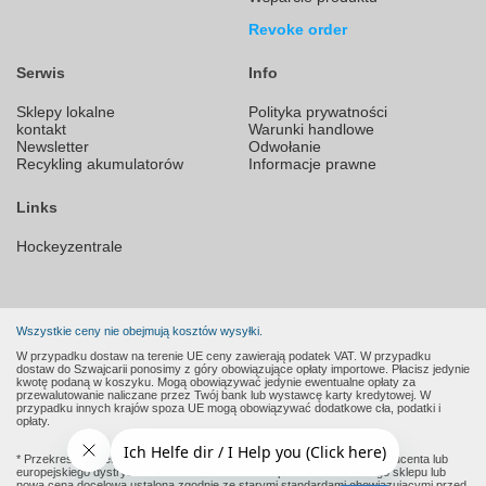
Revoke order
Serwis
Info
Sklepy lokalne
Polityka prywatności
kontakt
Warunki handlowe
Newsletter
Odwołanie
Recykling akumulatorów
Informacje prawne
Links
Hockeyzentrale
Wszystkie ceny nie obejmują kosztów wysyłki.
W przypadku dostaw na terenie UE ceny zawierają podatek VAT. W przypadku
dostaw do Szwajcarii ponosimy z góry obowiązujące opłaty importowe. Płacisz jedynie
kwotę podaną w koszyku. Mogą obowiązywać jedynie ewentualne opłaty za
przewalutowanie naliczane przez Twój bank lub wystawcę karty kredytowej. W
przypadku innych krajów spoza UE mogą obowiązywać dodatkowe cła, podatki i
opłaty.
* Przekreślone ceny to sugerowane ceny detaliczne podane przez producenta lub
europejskiego dystrybutora w momencie dodania produktu do naszego sklepu lub
nowa cena docelowa ustalona zgodnie ze starymi standardami obowiązującymi przed