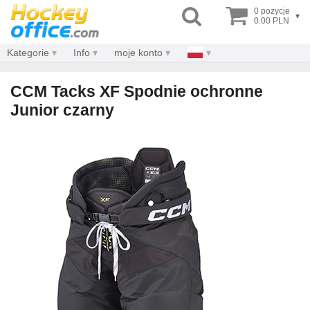
0 pozycje
▾
0.00 PLN
Kategorie
Info
moje konto
CCM Tacks XF Spodnie ochronne
Junior czarny