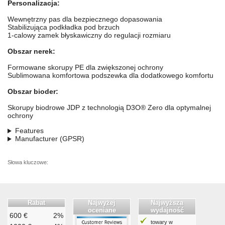
Personalizacja:
Wewnętrzny pas dla bezpiecznego dopasowania
Stabilizująca podkładka pod brzuch
1-calowy zamek błyskawiczny do regulacji rozmiaru
Obszar nerek:
Formowane skorupy PE dla zwiększonej ochrony
Sublimowana komfortowa podszewka dla dodatkowego komfortu
Obszar bioder:
Skorupy biodrowe JDP z technologią D3O® Zero dla optymalnej
ochrony
Features
Manufacturer (GPSR)
Słowa kluczowe:
Rabat
Najwyżej
Najwyższa
oceniane
wydajność
600 €
2%
towary w