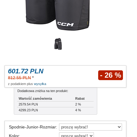
601.72 PLN
- 26 %
812.55 PLN
*
z podatkiem plus
wysyłka
Dodatkowa zniżka na ten produkt:
Wartość zamówienia
Rabat
2579.54 PLN
2 %
4299.23 PLN
4 %
Spodnie-Junior-Rozmiar
:
Kolor
: