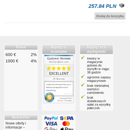
257.84 PLN
Dodaj do koszyka
Rabat
Najwyżej
Najwyższa
oceniane
wydajność
600 €
2%
towary w
1000 €
4%
magazynie
gotowe do
wysyłki w ciągu
36 godzin
ogromne zapasy
magazynowe
brak minimalnej
wartości
zamówienia
brak
dodatkowych
opłat za wysyłkę
pałeczek
Newsletter
Nowe oferty i
informacje –