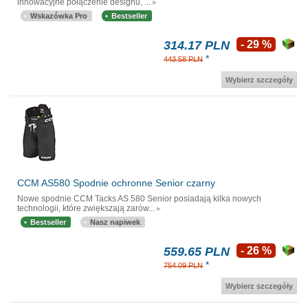
innowacyjne połączenie designu, ...
Wskazówka Pro
Bestseller
314.17 PLN
- 29 %
*
443.58 PLN
Wybierz szczegóły
CCM AS580 Spodnie ochronne Senior czarny
Nowe spodnie CCM Tacks AS 580 Senior posiadają kilka nowych
technologii, które zwiększają zarów...
Bestseller
Nasz napiwek
559.65 PLN
- 26 %
*
754.09 PLN
Wybierz szczegóły