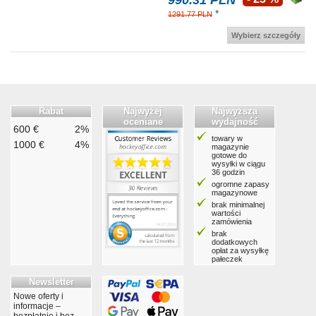
990.31 PLN
*
1291.77 PLN
Wybierz szczegóły
Rabat
Najwyżej
Najwyższa
oceniane
wydajność
600 €
2%
towary w
1000 €
4%
magazynie
gotowe do
wysyłki w ciągu
36 godzin
ogromne zapasy
magazynowe
brak minimalnej
wartości
zamówienia
brak
dodatkowych
opłat za wysyłkę
pałeczek
Newsletter
Nowe oferty i
informacje –