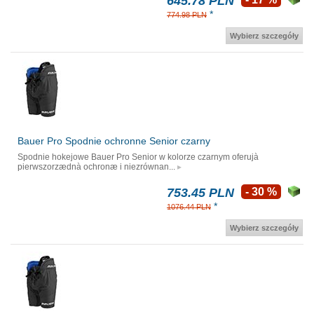
645.78 PLN
*
774.98 PLN
Wybierz szczegóły
Bauer Pro Spodnie ochronne Senior czarny
Spodnie hokejowe Bauer Pro Senior w kolorze czarnym oferujà
pierwszorzædnà ochronæ i niezrównan...
753.45 PLN
- 30 %
*
1076.44 PLN
Wybierz szczegóły