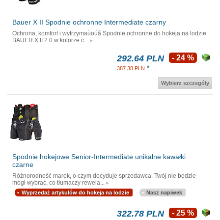
Bauer X II Spodnie ochronne Intermediate czarny
Ochrona, komfort i wytrzymaùoúã Spodnie ochronne do hokeja na lodzie
BAUER X II 2.0 w kolorze c...
292.64 PLN
- 24 %
*
387.38 PLN
Wybierz szczegóły
Spodnie hokejowe Senior-Intermediate unikalne kawałki
czarne
Różnorodność marek, o czym decyduje sprzedawca. Twój nie będzie
mógł wybrać, co tłumaczy rewela...
Wyprzedaż artykułów do hokeja na lodzie
Nasz napiwek
322.78 PLN
- 25 %